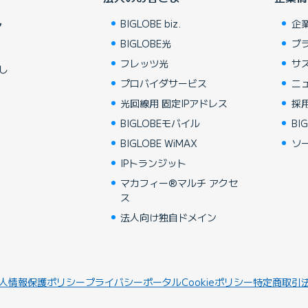
BIGLOBE biz.
企
ア
BIGLOBE光
ブ
フレッツ光
サ
し
プロバイダサービス
ニ
光回線用 固定IPアドレス
採
BIGLOBEモバイル
BIG
BIGLOBE WiMAX
ソ
IPトランジット
マカフィー®マルチ アクセ
ス
法人向け独自ドメイン
人情報保護ポリシー
プライバシーポータル
Cookieポリシー
特定商取引