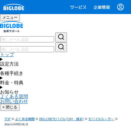
サービス
企業情報
メニュー
トップ
設定方法
各種手続き
料金・特典
お知らせ
よくある質問
お問い合わせ
× 閉じる
TOP
よくある質問
BIGLOBEモバイル(SIM・端末)
モバイルルーター
AtermMR04LN