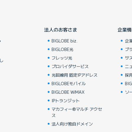
法人のお客さま
企業情
BIGLOBE biz.
企
ア
BIGLOBE光
ブ
フレッツ光
サ
し
プロバイダサービス
ニ
光回線用 固定IPアドレス
採
BIGLOBEモバイル
BIG
BIGLOBE WiMAX
ソ
IPトランジット
マカフィー®マルチ アクセ
ス
法人向け独自ドメイン