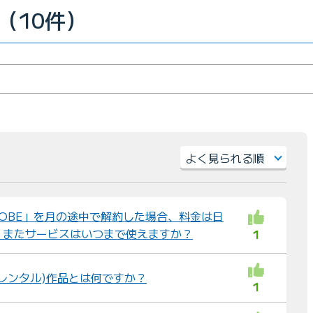
（10件）
並
び
BIGLOBE」を月の途中で解約した場合、料金は日
替
？またサービスはいつまで使えますか？
1
え
：
(レンタル)作品とは何ですか？
1