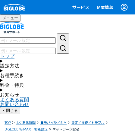
サービス
企業情報
メニュー
トップ
設定方法
各種手続き
料金・特典
お知らせ
よくある質問
お問い合わせ
× 閉じる
TOP
よくある質問
■モバイル／SIM
設定／操作／トラブル
BIGLOBE WiMAX 初期設定
ネットワーク設定