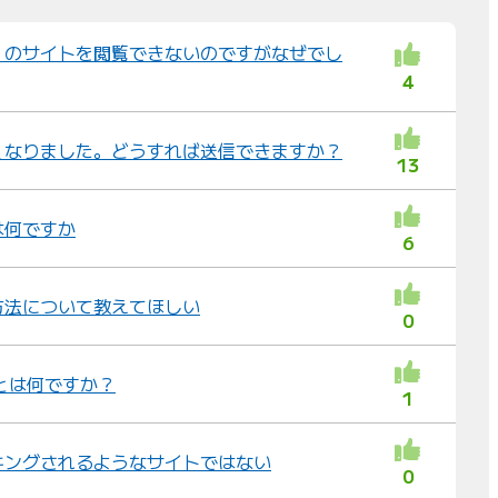
並
び
）のサイトを閲覧できないのですがなぜでし
替
4
え
：
くなりました。どうすれば送信できますか？
13
は何ですか
6
方法について教えてほしい
0
とは何ですか？
1
キングされるようなサイトではない
0