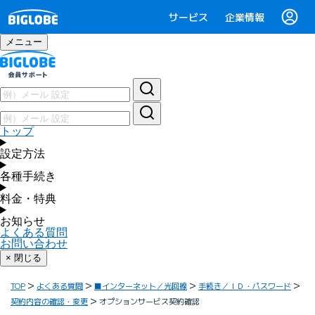
サービス
企業情報
メニュー
トップ
設定方法
各種手続き
料金・特典
お知らせ
よくある質問
お問い合わせ
× 閉じる
TOP
よくある質問
■インターネット／光回線
手続き／ＩＤ・パスワード
契約内容の確認・変更
オプションサービス契約確認