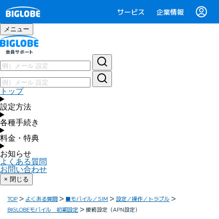
サービス
企業情報
メニュー
トップ
設定方法
各種手続き
料金・特典
お知らせ
よくある質問
お問い合わせ
× 閉じる
TOP
よくある質問
■モバイル／SIM
設定／操作／トラブル
BIGLOBEモバイル 初期設定
接続設定（APN設定）