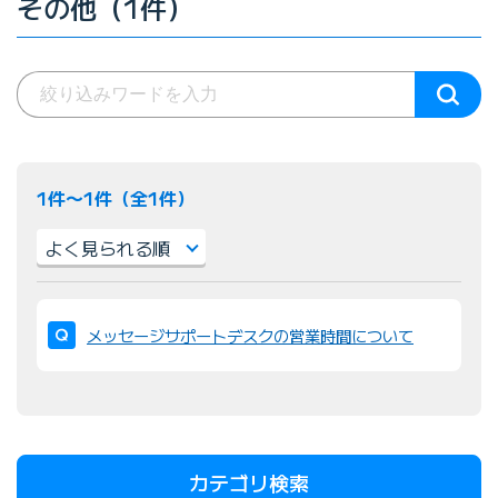
その他（1件）
1件〜1件（全1件）
並
び
メッセージサポートデスクの営業時間について
替
え
：
カテゴリ検索