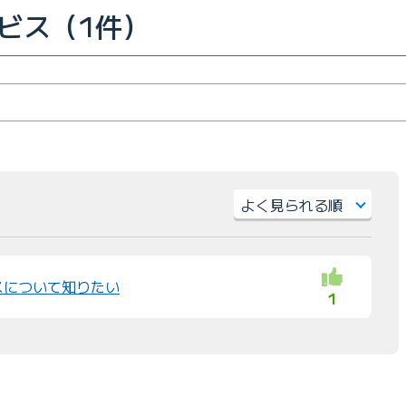
ビス（1件）
並
び
替
スについて知りたい
1
え
：