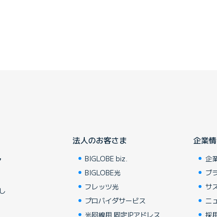
法人のお客さま
企業情
BIGLOBE biz.
企
ア
BIGLOBE光
ブ
フレッツ光
サ
し
プロバイダサービス
ニ
光回線用 固定IPアドレス
採