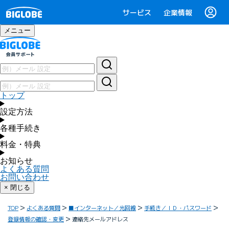
サービス
企業情報
メニュー
トップ
設定方法
各種手続き
料金・特典
お知らせ
よくある質問
お問い合わせ
× 閉じる
TOP
よくある質問
■インターネット／光回線
手続き／ＩＤ・パスワード
登録情報の確認・変更
連絡先メールアドレス