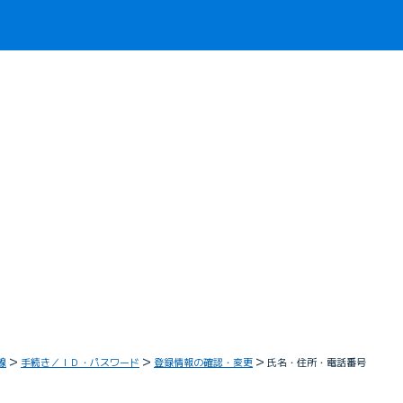
線
手続き／ＩＤ・パスワード
登録情報の確認・変更
氏名・住所・電話番号