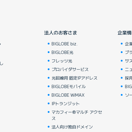
法人のお客さま
企業情
BIGLOBE biz.
企
ア
BIGLOBE光
ブ
フレッツ光
サ
し
プロバイダサービス
ニ
光回線用 固定IPアドレス
採
BIGLOBEモバイル
BIG
BIGLOBE WiMAX
ソ
IPトランジット
マカフィー®マルチ アクセ
ス
法人向け独自ドメイン