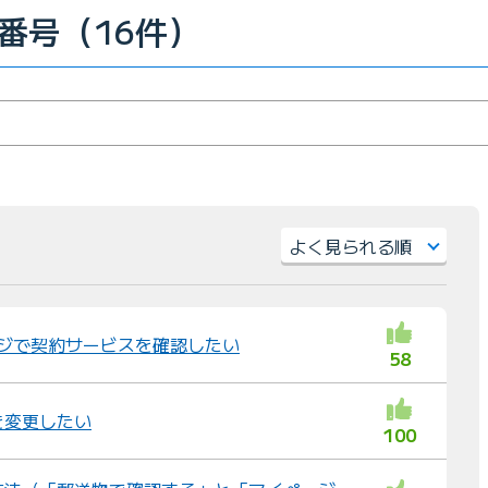
番号（16件）
並
び
替
ページで契約サービスを確認したい
58
え
：
を変更したい
100