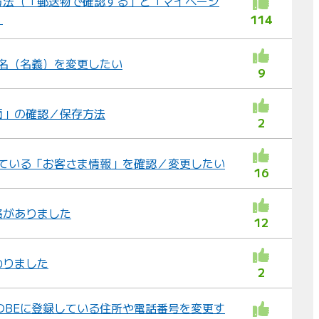
方法（「郵送物で確認する」と「マイページ
）
114
の氏名（名義）を変更したい
9
面」の確認／保存方法
2
されている「お客さま情報」を確認／変更したい
16
絡がありました
12
わりました
2
LOBEに登録している住所や電話番号を変更す