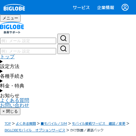
サービス
企業情報
メニュー
トップ
設定方法
各種手続き
料金・特典
お知らせ
よくある質問
お問い合わせ
× 閉じる
TOP
よくある質問
■モバイル／SIM
モバイル接続サービス 確認／変更
BIGLOBEモバイル オプションサービス
かけ放題／通話パック