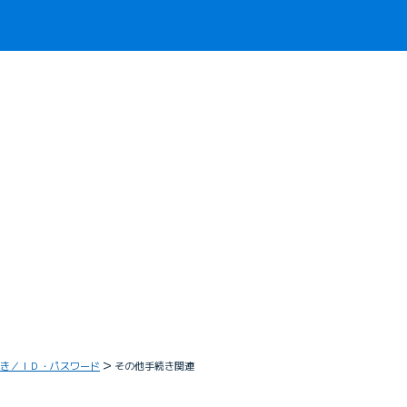
き／ＩＤ・パスワード
その他手続き関連