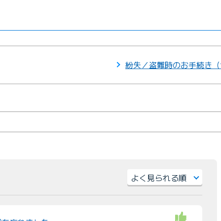
紛失／盗難時のお手続き（
並
び
替