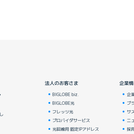
法人のお客さま
企業情
BIGLOBE biz.
企
ア
BIGLOBE光
ブ
フレッツ光
サ
し
プロバイダサービス
ニ
光回線用 固定IPアドレス
採