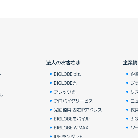
法人のお客さま
企業情
BIGLOBE biz.
企
ア
BIGLOBE光
ブ
フレッツ光
サ
し
プロバイダサービス
ニ
光回線用 固定IPアドレス
採
BIGLOBEモバイル
BIG
BIGLOBE WiMAX
ソ
IPトランジット