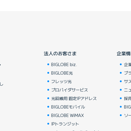
法人のお客さま
企業情
BIGLOBE biz.
企
ア
BIGLOBE光
ブ
フレッツ光
サ
し
プロバイダサービス
ニ
光回線用 固定IPアドレス
採
BIGLOBEモバイル
BIG
BIGLOBE WiMAX
ソ
IPトランジット