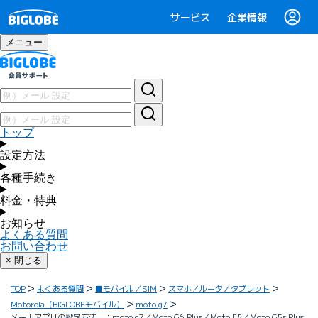
サービス
企業情報
メニュー
トップ
設定方法
各種手続き
料金・特典
お知らせ
よくある質問
お問い合わせ
× 閉じる
TOP
よくある質問
■モバイル／SIM
スマホ／ルータ／タブレット
Motorola（BIGLOBEモバイル）
moto g7
メールアプリの設定方法 ：moto g7／Moto G6 Plus／Moto E5／Moto G5s Plus