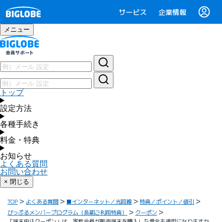
サービス
企業情報
メニュー
トップ
設定方法
各種手続き
料金・特典
お知らせ
よくある質問
お問い合わせ
× 閉じる
TOP
よくある質問
■インターネット／光回線
特典／ポイント／値引
びっぷるメンバープログラム（長期ご利用特典）
クーポン
「端末申込クーポン」は、家族会員が販売端末を購入した場合も適用になりますか