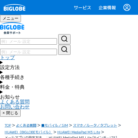
サービス
企業情報
メニュー
トップ
設定方法
各種手続き
料金・特典
お知らせ
よくある質問
お問い合わせ
× 閉じる
TOP
よくある質問
■モバイル／SIM
スマホ／ルータ／タブレット
HUAWEI（BIGLOBEモバイル）
HUAWEI MediaPad M3 Lite
メールアプリの設定方法 ：HUAWEI MediaPad M3 Lite [8インチ・LTE]