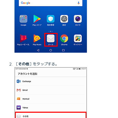
［
その他
］をタップする。