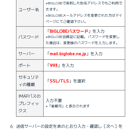
※BIGLOBEで契約した別名アドレスでもご利用で
ユーザー名
きます。
※BIGLOBEメールアドレスを変更された方はマイ
ページにてご確認下さい。
「
BIGLOBEパスワード
」を入力
パスワード
※BIGLOBE会員証に記載。 パスワードを変更し
た場合は、変更後のパスワードを入力します。
サーバー
「
mail.biglobe.ne.jp
」を入力
ポート
「
993
」を入力
セキュリテ
「
SSL/TLS
」を選択
ィの種類
IMAPパスの
入力不要
プレフィッ
※「省略可」と表示されます
クス
送信サーバーの設定を表のとおり入力・確認し［次へ］を