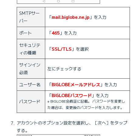
SMTPサー
「
mail.biglobe.ne.jp
」を入力
バー
ポート
「
465
」を入力
セキュリテ
「
SSL/TLS
」を選択
ィの種類
サインイン
左にチェックする
必須
ユーザー名
「
BIGLOBEメールアドレス
」を入力
「
BIGLOBEパスワード
」を入力
パスワード
※ BIGLOBE会員証に記載。 パスワードを変更し
た場合は、変更後のパスワードを入力します。
アカウントのオプション設定を選択し、［次へ］をタップ
する。