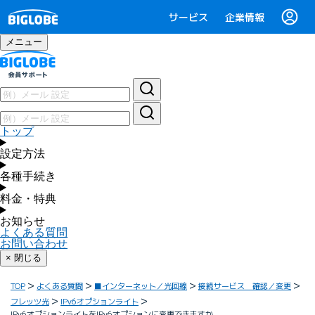
サービス
企業情報
メニュー
トップ
設定方法
各種手続き
料金・特典
お知らせ
よくある質問
お問い合わせ
× 閉じる
TOP
よくある質問
■インターネット／光回線
接続サービス 確認／変更
フレッツ光
IPv6オプションライト
IPv6オプションライトをIPv6オプションに変更できますか