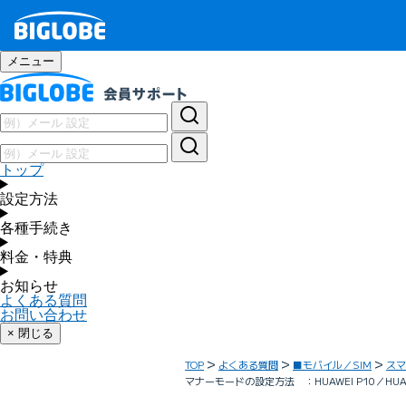
メニュー
トップ
設定方法
各種手続き
料金・特典
お知らせ
よくある質問
お問い合わせ
× 閉じる
TOP
よくある質問
■モバイル／SIM
スマ
マナーモードの設定方法 ：HUAWEI P10／HUAWEI