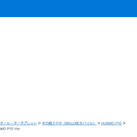
ホ／ルータ／タブレット
その他スマホ（BIGLOBEモバイル）
HUAWEI P10
 P10 lite