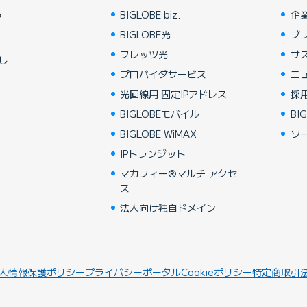
BIGLOBE biz.
企
ア
BIGLOBE光
ブ
フレッツ光
サ
し
プロバイダサービス
ニ
光回線用 固定IPアドレス
採
BIGLOBEモバイル
BIG
BIGLOBE WiMAX
ソ
IPトランジット
マカフィー®マルチ アクセ
ス
法人向け独自ドメイン
人情報保護ポリシー
プライバシーポータル
Cookieポリシー
特定商取引