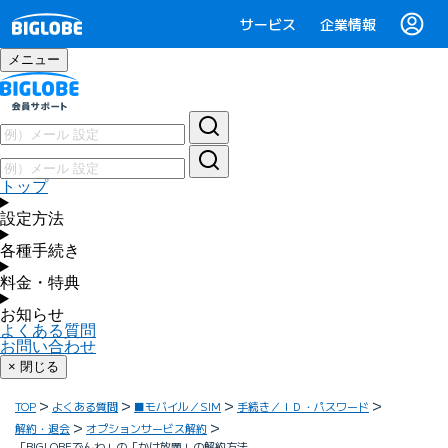
サービス
企業情報
メニュー
トップ
設定方法
各種手続き
料金・特典
お知らせ
よくある質問
お問い合わせ
× 閉じる
TOP
よくある質問
■モバイル／SIM
手続き／ＩＤ・パスワード
解約・退会
オプションサービス解約
「BIGLOBEでんわ」の「かけ放題」の解約方法