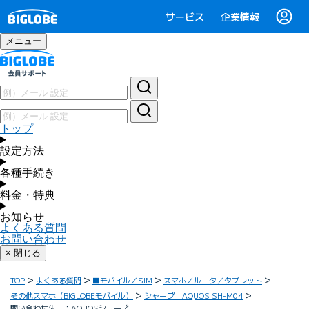
サービス
企業情報
メニュー
トップ
設定方法
各種手続き
料金・特典
お知らせ
よくある質問
お問い合わせ
× 閉じる
TOP
よくある質問
■モバイル／SIM
スマホ／ルータ／タブレット
その他スマホ（BIGLOBEモバイル）
シャープ AQUOS SH-M04
問い合わせ先 ：AQUOSシリーズ