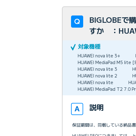
BIGLOBE
すか ：HUAW
HUAWEI nova lite 3+
HUAWEI MediaPad M5 lit
HUAWEI nova lite 3
H
HUAWEI nova lite 2
H
HUAWEI nova lite
HU
HUAWEI MediaPad T2 7.0 P
説明
保証期間は、同梱している納品書(
HUAWEI P30につきましては