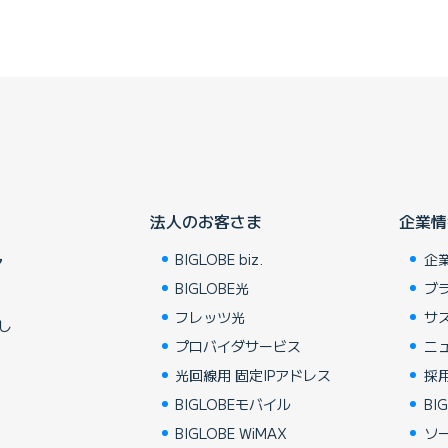
法人のお客さま
企業情
BIGLOBE biz.
企
ア
BIGLOBE光
ブ
フレッツ光
サ
し
プロバイダサービス
ニ
光回線用 固定IPアドレス
採
BIGLOBEモバイル
BIG
BIGLOBE WiMAX
ソ