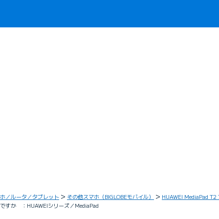
ホ／ルータ／タブレット
その他スマホ（BIGLOBEモバイル）
HUAWEI MediaPad T2 
すか ：HUAWEIシリーズ／MediaPad