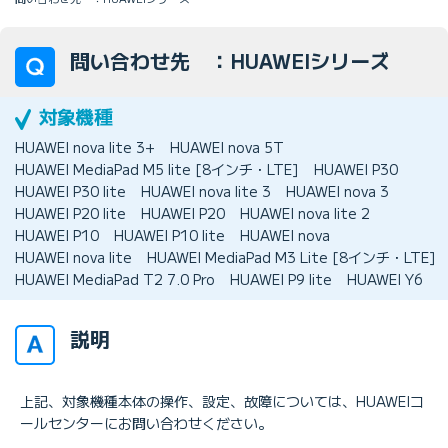
問い合わせ先 ：HUAWEIシリーズ
HUAWEI nova lite 3+
HUAWEI nova 5T
HUAWEI MediaPad M5 lite [8インチ・LTE]
HUAWEI P30
HUAWEI P30 lite
HUAWEI nova lite 3
HUAWEI nova 3
HUAWEI P20 lite
HUAWEI P20
HUAWEI nova lite 2
HUAWEI P10
HUAWEI P10 lite
HUAWEI nova
HUAWEI nova lite
HUAWEI MediaPad M3 Lite [8インチ・LTE]
HUAWEI MediaPad T2 7.0 Pro
HUAWEI P9 lite
HUAWEI Y6
説明
上記、対象機種本体の操作、設定、故障については、HUAWEIコ
ールセンターにお問い合わせください。