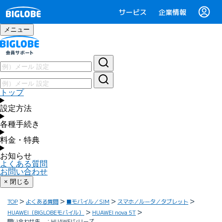
サービス
企業情報
メニュー
トップ
設定方法
各種手続き
料金・特典
お知らせ
よくある質問
お問い合わせ
× 閉じる
TOP
よくある質問
■モバイル／SIM
スマホ／ルータ／タブレット
HUAWEI（BIGLOBEモバイル）
HUAWEI nova 5T
問い合わせ先 ：HUAWEIシリーズ