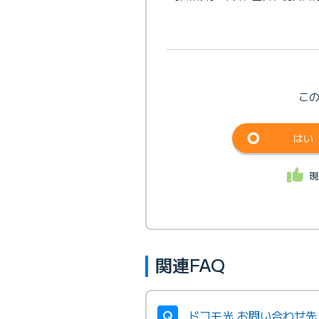
こ
はい
現
関連FAQ
ドコモ光 お問い合わせ先