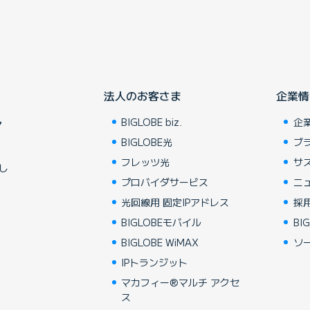
法人のお客さま
企業情
BIGLOBE biz.
企
ア
BIGLOBE光
ブ
フレッツ光
サ
し
プロバイダサービス
ニ
光回線用 固定IPアドレス
採
BIGLOBEモバイル
BIG
BIGLOBE WiMAX
ソ
IPトランジット
マカフィー®マルチ アクセ
ス