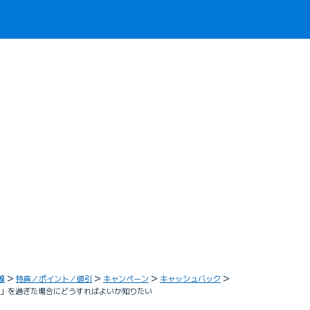
線
特典／ポイント／値引
キャンペーン
キャッシュバック
期限」を過ぎた場合にどうすればよいか知りたい