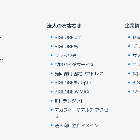
法人のお客さま
企業情
BIGLOBE biz.
企
ア
BIGLOBE光
ブ
フレッツ光
サ
し
プロバイダサービス
ニ
光回線用 固定IPアドレス
採
BIGLOBEモバイル
BIG
BIGLOBE WiMAX
ソ
IPトランジット
マカフィー®マルチ アクセ
ス
法人向け独自ドメイン