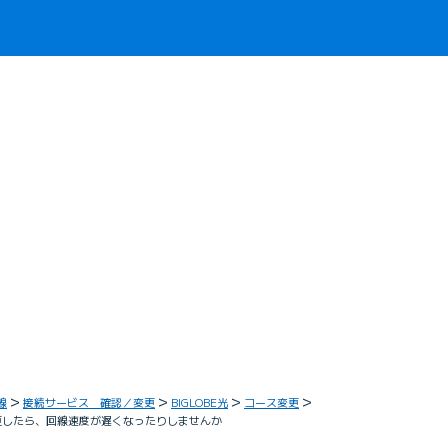
線
接続サービス 確認／変更
BIGLOBE光
コース変更
に変更したら、回線速度が遅くなったりしませんか