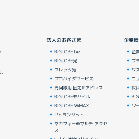
法人のお客さま
企業情
BIGLOBE biz.
企
ア
BIGLOBE光
ブ
フレッツ光
サ
し
プロバイダサービス
ニ
光回線用 固定IPアドレス
採
BIGLOBEモバイル
BIG
BIGLOBE WiMAX
ソ
IPトランジット
マカフィー®マルチ アクセ
ス
法人向け独自ドメイン