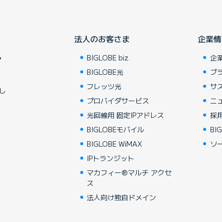
法人のお客さま
企業情
BIGLOBE biz.
企
ア
BIGLOBE光
ブ
フレッツ光
サ
し
プロバイダサービス
ニ
光回線用 固定IPアドレス
採
BIGLOBEモバイル
BIG
BIGLOBE WiMAX
ソ
IPトランジット
マカフィー®マルチ アクセ
ス
法人向け独自ドメイン