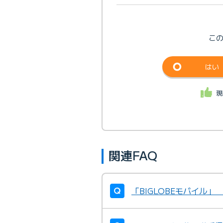
こ
はい
現
関連FAQ
「BIGLOBEモバイル