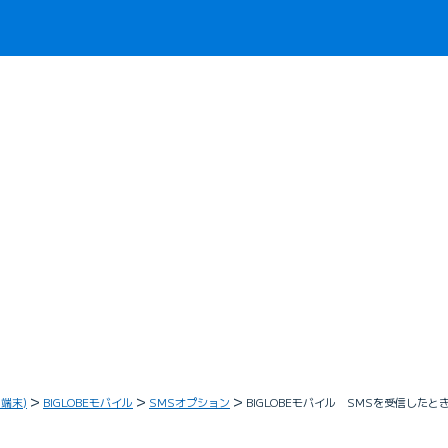
・端末)
BIGLOBEモバイル
SMSオプション
BIGLOBEモバイル SMSを受信し