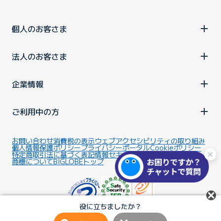
個人のお客さま
法人のお客さま
企業情報
ご利用中の方
お問い合わせ
消費税の表示
ウェブアクセシビリティの取り組み
個人情報保護ポリシー
プライバシーポータル
Cookieポリシー
特定商取引法に基づく表記
情報セキュリティ基本方針
商標について
BIGLOBEトップ
役に立ちましたか？