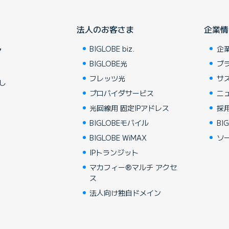
法人のお客さま
企業情
BIGLOBE biz.
企
ア
BIGLOBE光
ブ
フレッツ光
サ
し
プロバイダサービス
ニ
光回線用 固定IPアドレス
採
BIGLOBEモバイル
BIG
BIGLOBE WiMAX
ソ
IPトランジット
マカフィー®マルチ アクセ
ス
法人向け独自ドメイン