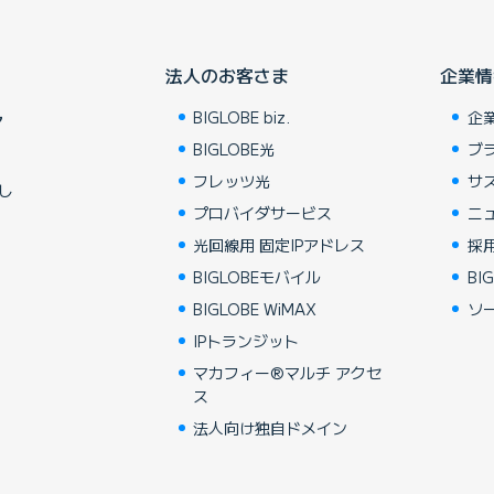
法人のお客さま
企業情
BIGLOBE biz.
企
ア
BIGLOBE光
ブ
フレッツ光
サ
し
プロバイダサービス
ニ
光回線用 固定IPアドレス
採
BIGLOBEモバイル
BIG
BIGLOBE WiMAX
ソ
IPトランジット
マカフィー®マルチ アクセ
ス
法人向け独自ドメイン