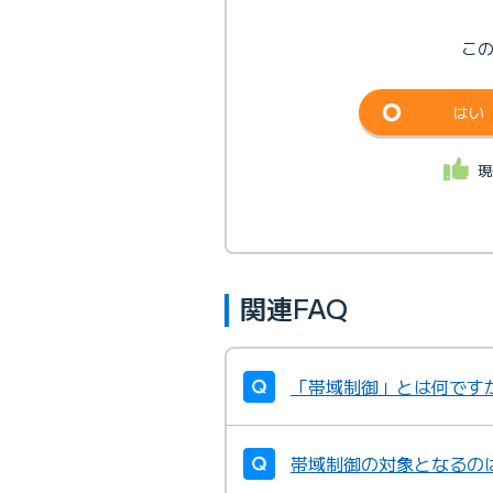
こ
はい
現
関連FAQ
「帯域制御」とは何です
帯域制御の対象となるの