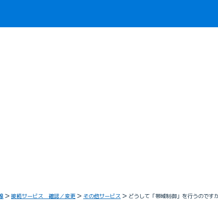
線
接続サービス 確認／変更
その他サービス
どうして「帯域制御」を行うのです