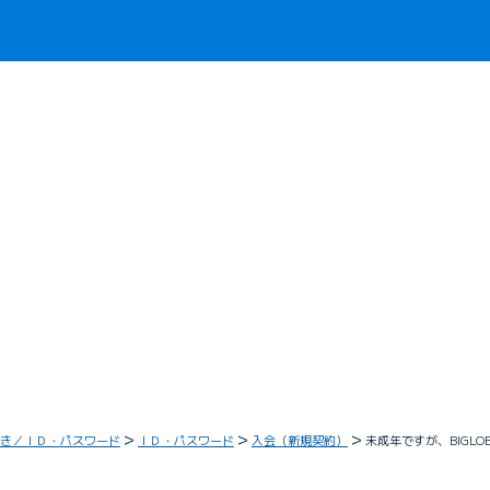
き／ＩＤ・パスワード
ＩＤ・パスワード
入会（新規契約）
未成年ですが、BIGL