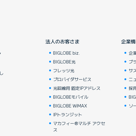
法人のお客さま
企業情
BIGLOBE biz.
企
ア
BIGLOBE光
ブ
フレッツ光
サ
し
プロバイダサービス
ニ
光回線用 固定IPアドレス
採
BIGLOBEモバイル
BIG
BIGLOBE WiMAX
ソ
IPトランジット
マカフィー®マルチ アクセ
ス