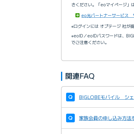
きください。「eoマイページ」
eo光パートナーサービス サ
※ログインには オプテージ 社が提
※eoID／eoIDパスワードは、BI
でご注意ください。
関連FAQ
BIGLOBEモバイル シ
家族会員の申し込み方法