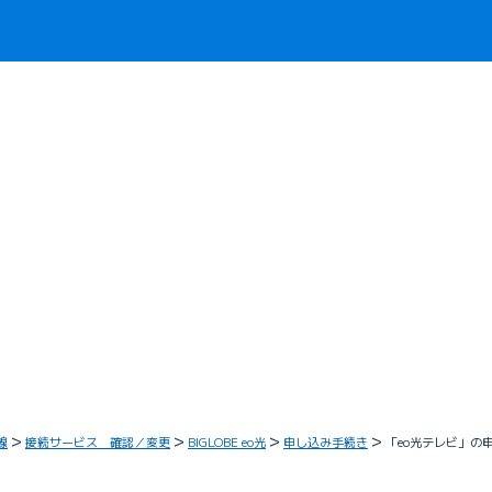
線
接続サービス 確認／変更
BIGLOBE eo光
申し込み手続き
「eo光テレビ」の申