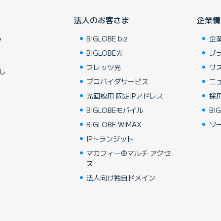
法人のお客さま
企業情
BIGLOBE biz.
企
ア
BIGLOBE光
ブ
フレッツ光
サ
し
プロバイダサービス
ニ
光回線用 固定IPアドレス
採
BIGLOBEモバイル
BIG
BIGLOBE WiMAX
ソ
IPトランジット
マカフィー®マルチ アクセ
ス
法人向け独自ドメイン