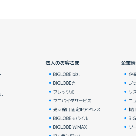
法人のお客さま
企業情
BIGLOBE biz.
企
ア
BIGLOBE光
ブ
フレッツ光
サ
し
プロバイダサービス
ニ
光回線用 固定IPアドレス
採
BIGLOBEモバイル
BIG
BIGLOBE WiMAX
ソ
IPトランジット