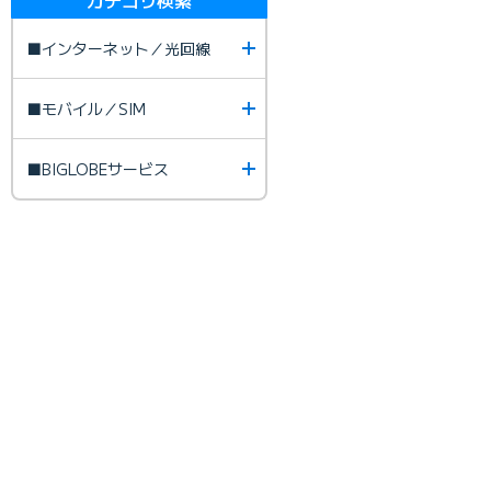
■インターネット／光回線
■モバイル／SIM
■BIGLOBEサービス