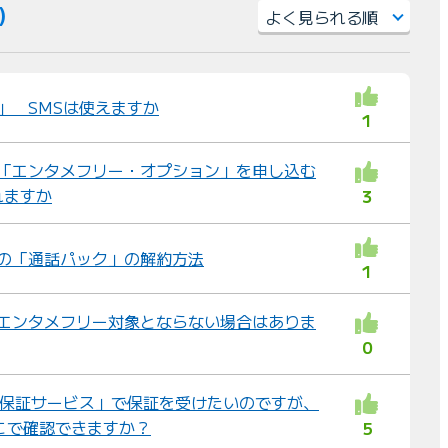
件）
並
び
替
ル」 SMSは使えますか
1
え
：
ル 「エンタメフリー・オプション」を申し込む
れますか
3
わ」の「通話パック」の解約方法
1
ル エンタメフリー対象とならない場合はありま
0
M端末保証サービス」で保証を受けたいのですが、
どこで確認できますか？
5