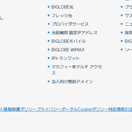
BIGLOBE光
ブ
フレッツ光
サ
し
プロバイダサービス
ニ
光回線用 固定IPアドレス
採
BIGLOBEモバイル
BIG
BIGLOBE WiMAX
ソ
IPトランジット
マカフィー®マルチ アクセ
ス
法人向け独自ドメイン
人情報保護ポリシー
プライバシーポータル
Cookieポリシー
特定商取引