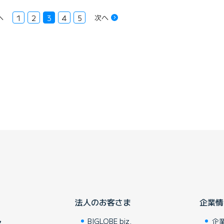
へ
次へ
1
2
3
4
5
法人のお客さま
企業情
BIGLOBE biz.
企
ア