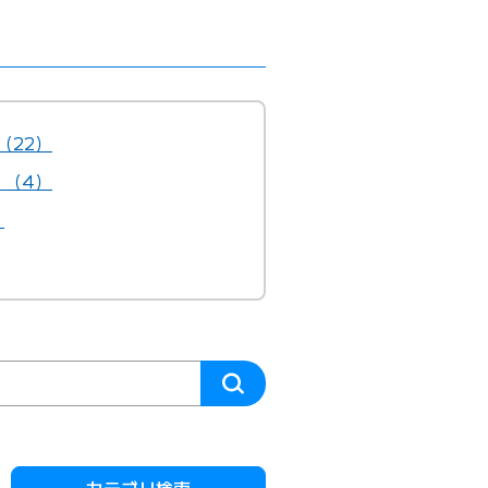
（22）
）（4）
）
カテゴリ検索