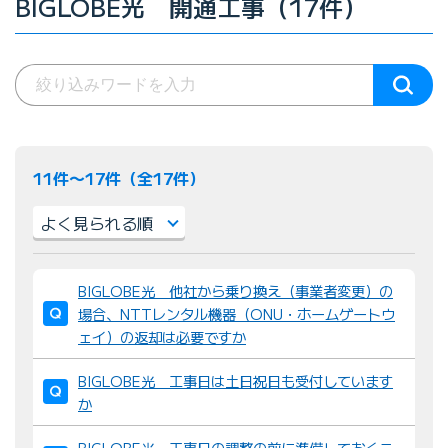
BIGLOBE光 開通工事（17件）
11件〜17件（全17件）
並
BIGLOBE光 他社から乗り換え（事業者変更）の
び
場合、NTTレンタル機器（ONU・ホームゲートウ
替
ェイ）の返却は必要ですか
え
：
BIGLOBE光 工事日は土日祝日も受付しています
か
BIGLOBE光 工事日の調整の前に準備しておくこ