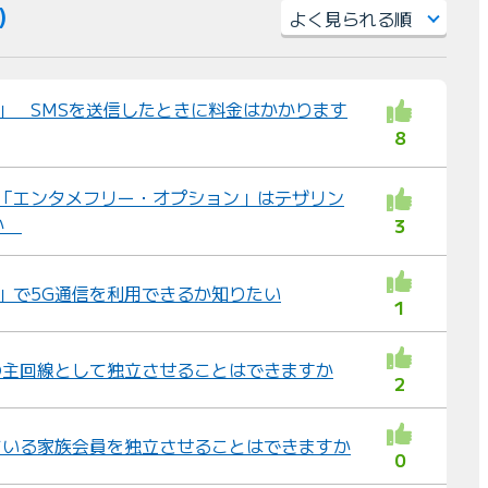
件）
並
び
イル」 SMSを送信したときに料金はかかります
替
8
え
：
ル 「エンタメフリー・オプション」はテザリン
すか
3
イル」で5G通信を利用できるか知りたい
1
の主回線として独立させることはできますか
2
ている家族会員を独立させることはできますか
0