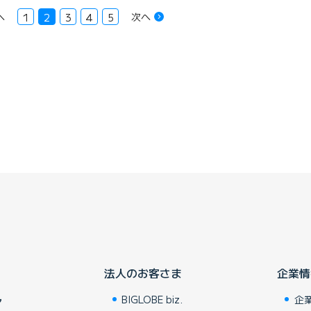
へ
次へ
1
2
3
4
5
法人のお客さま
企業情
BIGLOBE biz.
企
ア