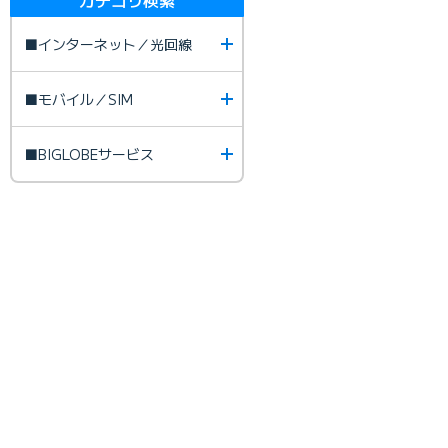
■インターネット／光回線
■モバイル／SIM
■BIGLOBEサービス