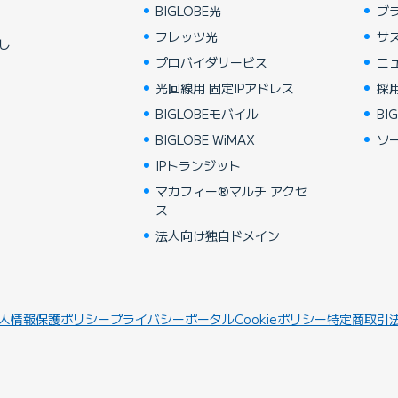
BIGLOBE光
ブ
フレッツ光
サ
し
プロバイダサービス
ニ
光回線用 固定IPアドレス
採
BIGLOBEモバイル
BIG
BIGLOBE WiMAX
ソ
IPトランジット
マカフィー®マルチ アクセ
ス
法人向け独自ドメイン
人情報保護ポリシー
プライバシーポータル
Cookieポリシー
特定商取引