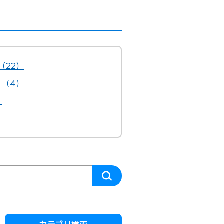
（22）
）（4）
）
カテゴリ検索