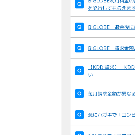
BIGLOBE利用料
を発行してもらえま
BIGLOBE 退会
BIGLOBE 請求
【KDDI請求】 K
い
毎月請求金額が異な
急にハガキで「コン