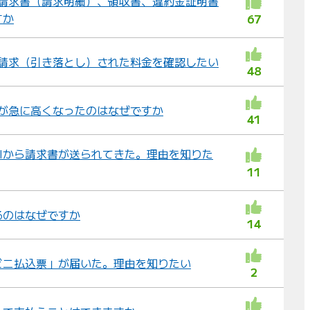
金の請求書（請求明細）、領収書、違約金証明書
すか
67
後に請求（引き落とし）された料金を確認したい
48
金額が急に高くなったのはなぜですか
41
DDIから請求書が送られてきた。理由を知りた
11
るのはなぜですか
14
ビニ払込票」が届いた。理由を知りたい
2