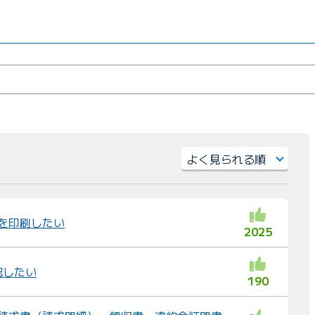
）
並
び
替
細を印刷したい
2025
え
：
認したい
190