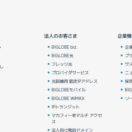
法人のお客さま
企業情
BIGLOBE biz.
企
ア
BIGLOBE光
ブ
フレッツ光
サ
し
プロバイダサービス
ニ
光回線用 固定IPアドレス
採
BIGLOBEモバイル
BIG
BIGLOBE WiMAX
ソ
IPトランジット
マカフィー®マルチ アクセ
ス
法人向け独自ドメイン