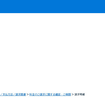
／支払方法／請求関連
料金のご請求に関する確認・ご質問
請求明細