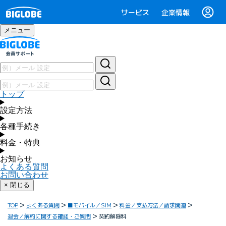
サービス
企業情報
メニュー
トップ
設定方法
各種手続き
料金・特典
お知らせ
よくある質問
お問い合わせ
× 閉じる
TOP
よくある質問
■モバイル／SIM
料金／支払方法／請求関連
退会／解約に関する確認・ご質問
契約解除料