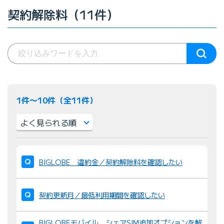
契約解除料（11件）
1件〜10件（全11件）
並
び
BIGLOBE 違約金／契約解除料を確認したい
替
え
契約更新月／最低利用期間を確認したい
：
BIGLOBEモバイル シェアSIM追加オプションを解