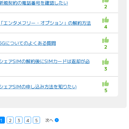
ル 新規契約の電話番号を確認したい
2
ル 「エンタメフリー・オプション」の解約方法
4
 5Gについてのよくある質問
2
 シェアSIMの解約後にSIMカードは返却が必
3
 シェアSIMの申し込み方法を知りたい
5
次へ
1
2
3
4
5