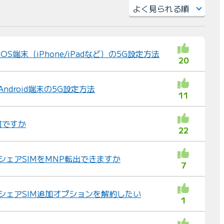
）
並
び
替
iOS端末（iPhone/iPadなど）の5G設定方法
20
え
：
Android端末の5G設定方法
11
何ですか
22
 シェアSIMをMNP転出できますか
7
 シェアSIM追加オプションを解約したい
1