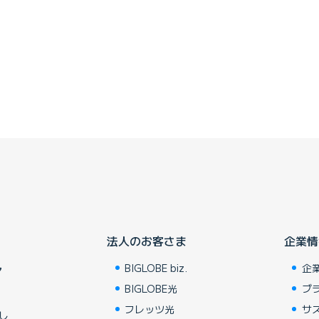
法人のお客さま
企業情
BIGLOBE biz.
企
ア
BIGLOBE光
ブ
フレッツ光
サ
し