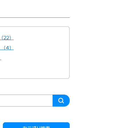
（22）
）（4）
）
カテゴリ検索