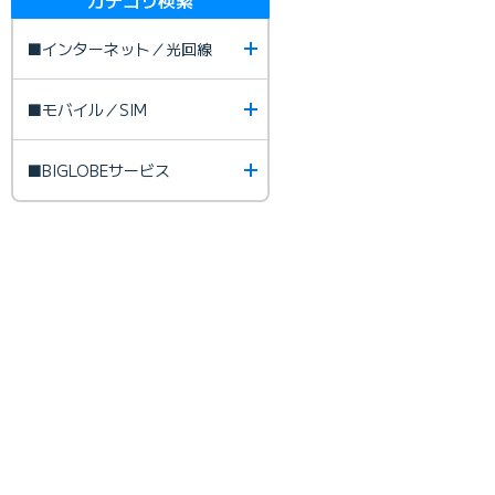
■インターネット／光回線
■モバイル／SIM
■BIGLOBEサービス