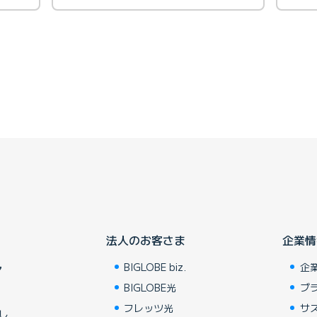
法人のお客さま
企業情
BIGLOBE biz.
企
ア
BIGLOBE光
ブ
フレッツ光
サ
し