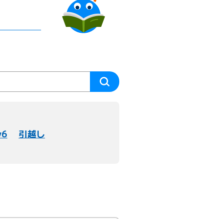
v6
引越し