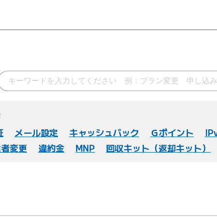
ド
証
メール設定
キャッシュバック
Ｇポイント
IP
業者変更
違約金
MNP
回収キット（返却キット）