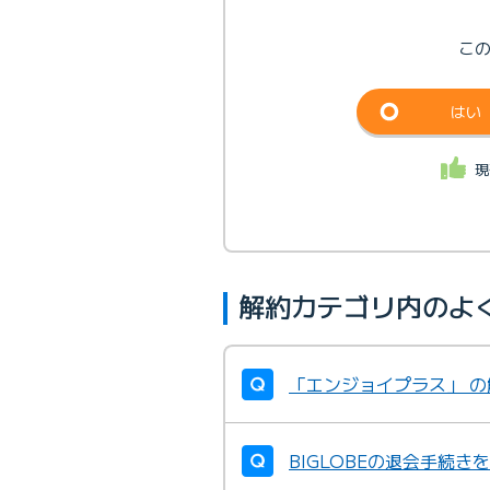
こ
はい
現
解約カテゴリ内のよ
「エンジョイプラス」 
BIGLOBEの退会手続