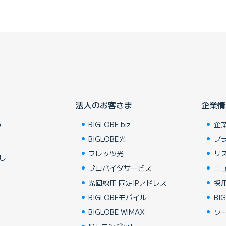
法人のお客さま
企業情
BIGLOBE biz.
企
ア
BIGLOBE光
ブ
フレッツ光
サ
し
プロバイダサービス
ニ
光回線用 固定IPアドレス
採
BIGLOBEモバイル
BIG
BIGLOBE WiMAX
ソ