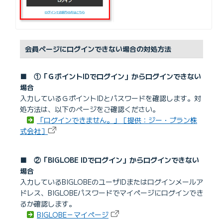
会員ページにログインできない場合の対処方法
■ ①「ＧポイントIDでログイン」からログインできない
場合
入力しているＧポイントIDとパスワードを確認します。対
処方法は、以下のページをご確認ください。
「ログインできません。」［提供：ジー・プラン株
式会社］
■ ②「BIGLOBE IDでログイン」からログインできない
場合
入力しているBIGLOBEのユーザIDまたはログインメールア
ドレス、BIGLOBEパスワードでマイページにログインでき
るか確認します。
BIGLOBE－マイページ