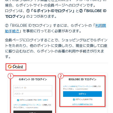
場合、Ｇポイントサイトの会員ページへのログインです。
ログインは、
①「ＧポイントIDでログイン」
と
②「BIGLOBE ID
でログイン」
の２つがあります。
②「BIGLOBE IDでログイン」するには、Ｇポイントの「
利用開
始手続き
」を事前に行っておく必要があります。
会員ページにログインすることで、ショッピングなどでＧポイン
トをためたり、他のポイントに交換したり、現金に交換して口座
に振り込むなどの、Ｇポイントの各種の利用や手続きが行えま
す。