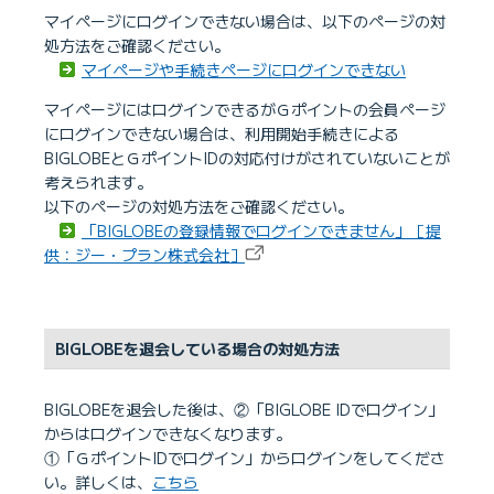
マイページにログインできない場合は、以下のページの対
処方法をご確認ください。
マイページや手続きページにログインできない
マイページにはログインできるがＧポイントの会員ページ
にログインできない場合は、利用開始手続きによる
BIGLOBEとＧポイントIDの対応付けがされていないことが
考えられます。
以下のページの対処方法をご確認ください。
「BIGLOBEの登録情報でログインできません」［提
供：ジー・プラン株式会社］
BIGLOBEを退会している場合の対処方法
BIGLOBEを退会した後は、②「BIGLOBE IDでログイン」
からはログインできなくなります。
①「ＧポイントIDでログイン」からログインをしてくださ
い。詳しくは、
こちら