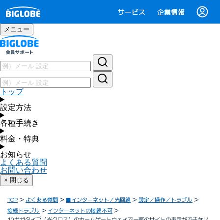
サービス
企業情報
メニュー
トップ
設定方法
各種手続き
料金・特典
お知らせ
よくある質問
お問い合わせ
× 閉じる
TOP
よくある質問
■インターネット／光回線
設定／操作／トラブル
接続トラブル
インターネットの接続不可
10ギガタイプ（光クロス）のホームゲートウェイで一部のサイトの表示ができない