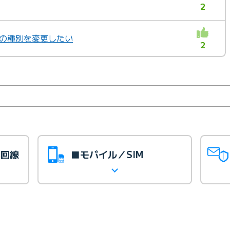
2
IMの種別を変更したい
2
光回線
■モバイル／SIM