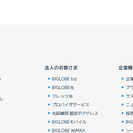
法人のお客さま
企業情
BIGLOBE biz.
企
ア
BIGLOBE光
ブ
フレッツ光
サ
し
プロバイダサービス
ニ
光回線用 固定IPアドレス
採
BIGLOBEモバイル
BIG
BIGLOBE WiMAX
ソ