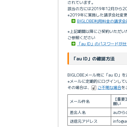
されています。
該当の方には2019年12月から2
※2019年に実施した請求会社
BIGLOBE利用料金の請求
※上記期間以降にご契約いただいた
ご参照ください
「au ID」のパスワードが
「au ID」の確認方法
BIGLOBEメール宛に「au I
※メールに定期的にログインして
その場合は、
ご不明な場合
を
【重要】
メール件名
願い
差出人名
auか
送信元アドレス
info@a