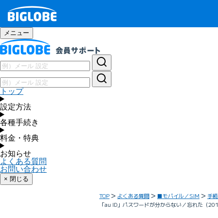
メニュー
トップ
設定方法
各種手続き
料金・特典
お知らせ
よくある質問
お問い合わせ
× 閉じる
TOP
よくある質問
■モバイル／SIM
手続
「au ID」パスワードが分からない／忘れた（20