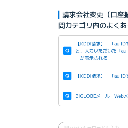
請求会社変更（口座振
問カテゴリ内のよくあ
【KDDI請求】 「au 
と、入力いただいた「au
ーが表示される
【KDDI請求】 「au 
BIGLOBEメール We