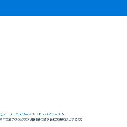
き／ＩＤ・パスワード
ＩＤ・パスワード
19年実施のBIGLOBE利用料金の請求会社変更に該当する方）