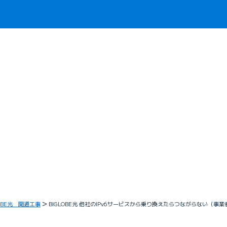
LOBE光 開通工事
BIGLOBE光 他社のIPv6サービスから乗り換えたらつながらない（事