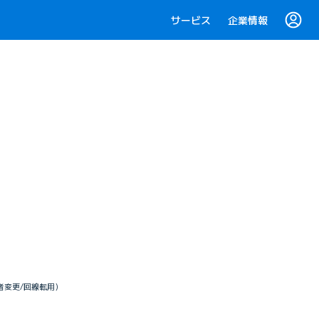
サービス
企業情報
業者変更/回線転用）