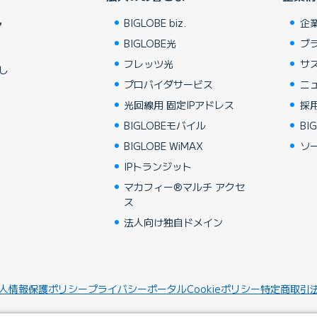
BIGLOBE biz.
企
ア
BIGLOBE光
ブ
フレッツ光
サ
し
プロバイダサービス
ニ
光回線用 固定IPアドレス
採
BIGLOBEモバイル
BIG
BIGLOBE WiMAX
ソ
IPトランジット
マカフィー®マルチ アクセ
ス
法人向け独自ドメイン
人情報保護ポリシー
プライバシーポータル
Cookieポリシー
特定商取引