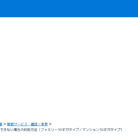
線
接続サービス 確認／変更
接続できない場合の対処方法（ファミリー10ギガタイプ／マンション10ギガタイプ）