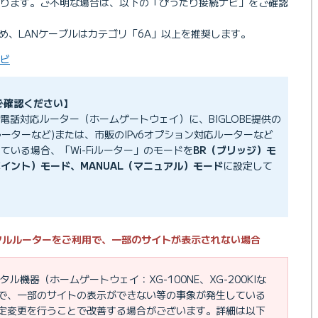
なります。ご不明な場合は、以下の「ぴったり接続ナビ」をご確認
め、LANケーブルはカテゴリ「6A」以上を推奨します。
ナビ
をご確認ください】
光電話対応ルーター（ホームゲートウェイ）に、BIGLOBE提供の
ーターなど)または、市販のIPv6オプション対応ルーターなど
している場合、「Wi-Fiルーター」のモードを
BR（ブリッジ）モ
イント）モード、MANUAL（マニュアル）モード
に設定して
タルルーターをご利用で、一部のサイトが表示されない場合
ル機器（ホームゲートウェイ：XG-100NE、XG-200KIな
で、一部のサイトの表示ができない等の事象が発生している
定変更を行うことで改善する場合がございます。詳細は以下