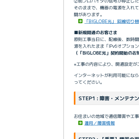
②前プロバイダの信号が停止した
そのままで、機器の電源を入れ
間があります。
「BIGLOBE光」 回線切
■新規開通のお客さま
原則工事当日に、配線後、数時
源を入れたまま「IPv6オプショ
（「BIGLOBE光」契約開始の
※工事の内容により、開通設定が
インターネットが利用可能にな
ってください。
STEP1 : 障害・メンテナ
お住まいの地域で通信障害や工事
運用／障害情報
STEP2 : 【重要】機器の