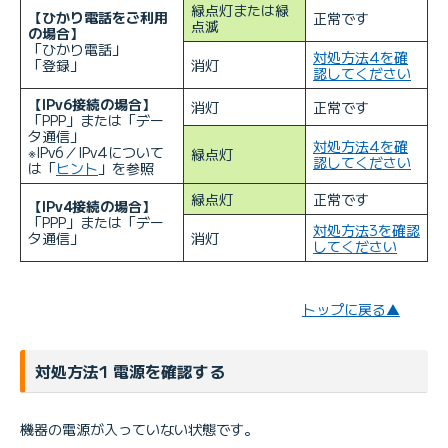
緑点灯または緑
【ひかり電話をご利用
正常です
点滅
の場合】
「ひかり電話」
対処方法4を確
「登録」
消灯
認してください
【IPv6接続の場合】
消灯
正常です
「PPP」または「デー
タ通信」
対処方法4を確
※IPv6／IPv4について
緑点灯
認してください
は「
ヒント
」を参照
緑点灯
正常です
【IPv4接続の場合】
「PPP」または「デー
対処方法3を確認
タ通信」
消灯
してください
トップに戻る▲
対処方法1 電源を確認する
機器の電源が入っていない状態です。