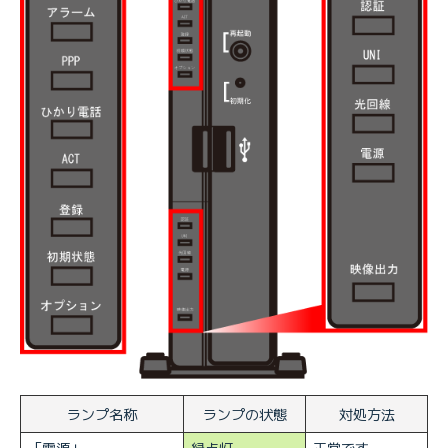
ランプ名称
ランプの状態
対処方法
「電源」
緑点灯
正常です