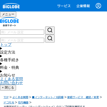
サービス
企業情報
メニュー
トップ
設定方法
各種手続き
料金・特典
お知らせ
よくある質問
お問い合わせ
× 閉じる
TOP
よくある質問
■インターネット／光回線
接続サービス 確認／変更
ドコモ光
宅内機器
光電話対応ルーター（ホームゲートウェイ）のランプ状態を確認する