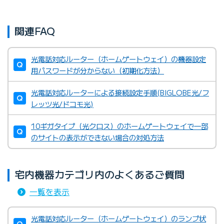
関連FAQ
光電話対応ルーター（ホームゲートウェイ）の機器設定
用パスワードが分からない（初期化方法）
光電話対応ルーターによる接続設定手順(BIGLOBE光/フ
レッツ光/ドコモ光)
10ギガタイプ（光クロス）のホームゲートウェイで一部
BIGLOBEがレンタル提供してい
のサイトの表示ができない場合の対処方法
る無線LANルーター
宅内機器カテゴリ内のよくあるご質問
BIGLOBEカスタマーサポート テクニカルサポートデスク
一覧を表示
光電話対応ルーター（ホームゲートウェイ）のランプ状