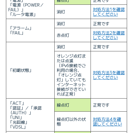
「電源（POWER／
対処方法1を確認
FAIL）」
消灯
してください
「ルータ電源」
消灯
正常です
「アラーム」
「FAIL」
対処方法2を確認
赤点灯
してください
消灯
正常です
オレンジ点灯ま
たは点滅
（IPv6接続でご
「初期状態」
利用の場合、
対処方法3を確認
「オレンジ点
してください
灯」していても
インターネット
接続ができてい
れば正常）
「ACT」
緑点灯
正常です
「認証」／「承認
（AUTH）」
「UNI」
緑点灯以外の状
対処方法4を確
「光回線」
態
認してください
「VDSL」