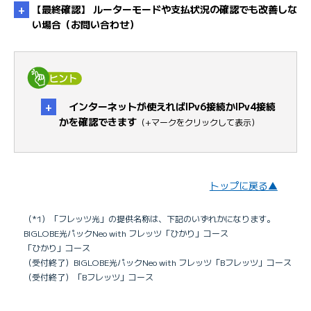
【最終確認】 ルーターモードや支払状況の確認でも改善しな
い場合（お問い合わせ）
未払い料金を確認したい
・
手順は対処方
インターネットが使えればIPv6接続かIPv4接続
法4へ
かを確認できます
（+マークをクリックして表示）
・
手
順はチェック1へ
トップに戻る▲
IPv6接続ができているか確認する方法はありま
（*1）「フレッツ光」の提供名称は、下記のいずれかになります。
すか
BIGLOBE光パックNeo with フレッツ「ひかり」コース
「ひかり」コース
（受付終了）BIGLOBE光パックNeo with フレッツ「Bフレッツ」コース
（受付終了）「Bフレッツ」コース